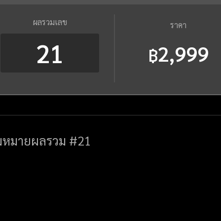
ผลรวมเลข
ราคา
21
2,999
฿
มหมายผลรวม #21