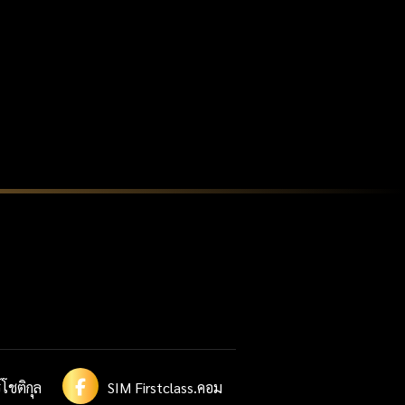
โชติกุล
SIM Firstclass.คอม