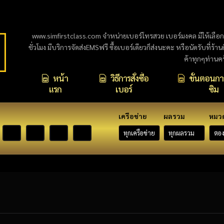
www.simfirstclass.com จำหน่ายเบอร์โทรสวย เบอร์มงคล มีให้เลือ
ชั่วโมง มีบริการจัดส่งEMSฟรี ซื้อเบอร์เดียวก็ส่งนะคะ หรือนัดรับที่ร้า
ค้าทุกๆท่านค
หน้า
วิธีการสั่งซื้อ
ขั้นตอนการ
แรก
เบอร์
ซิม
เครือข่าย
ผลรวม
หมว