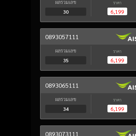
ผลรวมเลข
ราคา
6,199
30
0893057111
ผลรวมเลข
ราคา
6,199
35
0893065111
ผลรวมเลข
ราคา
6,199
34
0893073111