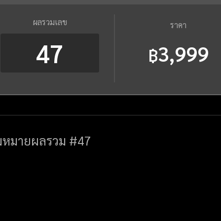
ผลรวมเลข
ราคา
47
3,999
฿
มหมายผลรวม #47