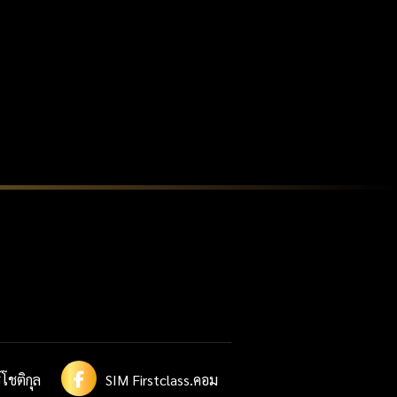
โชติกุล
SIM Firstclass.คอม