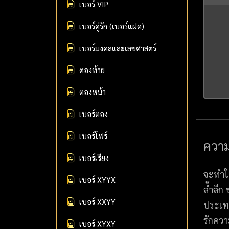
เบอร์ VIP
เบอร์คู่รัก (เบอร์แฝด)
เบอร์มงคลและเลขศาสตร์
ตองท้าย
ตองหน้า
เบอร์ตอง
เบอร์โฟร์
ควา
เบอร์เรียง
จะทำให
เบอร์ XYYX
ล้ำลึก
เบอร์ XXYY
ประเท
รักควา
เบอร์ XYXY