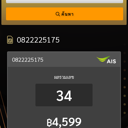
ค้นหา
0822225175
0822225175
ผลรวมเลข
34
4,599
฿