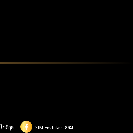
โชติกุล
SIM Firstclass.คอม