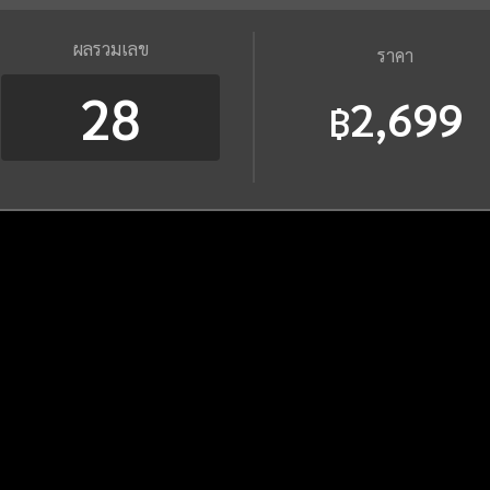
ผลรวมเลข
ราคา
28
2,699
฿