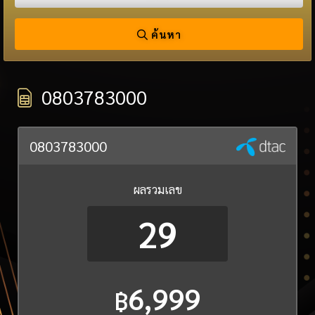
ค้นหา
0803783000
0803783000
ผลรวมเลข
29
6,999
฿